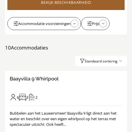
BEKIJK BESCHIKBAARHEID
Accommodatie voorzieningen
Prijs
10
Accommodaties
Standaard sortering
8.9
/
1
18
Baayvilla 9 Whirlpool
6
3
2
Bubbelen aan het Lauwersmeer! Baayvilla 9 ligt direct aan het
water en beschikt over een eigen whirlpool op het terras met
spectaculair uitzicht. Ook heeft...