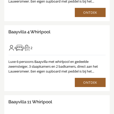
Lauwersmeer. Een eigen supboard met peddel is bij het...
ONTDEK
9.4
/
1
25
Baayvilla 4 Whirlpool
6
3
2
Luxe 6-persoons Baayvilla met whirlpool en gedeelde
zwemsteiger, 3 slaapkamers en 2 badkamers, direct aan het
Lauwersmeer. Een eigen supboard met peddel is bij het...
ONTDEK
9.2
/
1
25
Baayvilla 11 Whirlpool