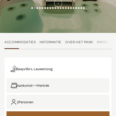
ACCOMMODATIES
INFORMATIE
OVER HET PARK
OMGEVIN
Baayvilla's, Lauwersoog
Aankomst
Vertrek
2
Personen