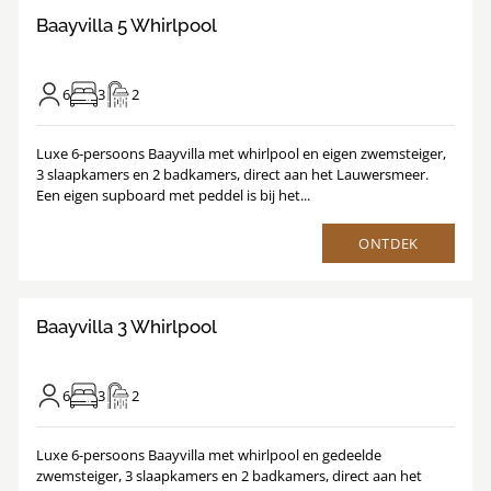
Baayvilla 5 Whirlpool
6
3
2
Luxe 6-persoons Baayvilla met whirlpool en eigen zwemsteiger,
3 slaapkamers en 2 badkamers, direct aan het Lauwersmeer.
Een eigen supboard met peddel is bij het...
ONTDEK
9.3
/
1
25
Baayvilla 3 Whirlpool
6
3
2
Luxe 6-persoons Baayvilla met whirlpool en gedeelde
zwemsteiger, 3 slaapkamers en 2 badkamers, direct aan het