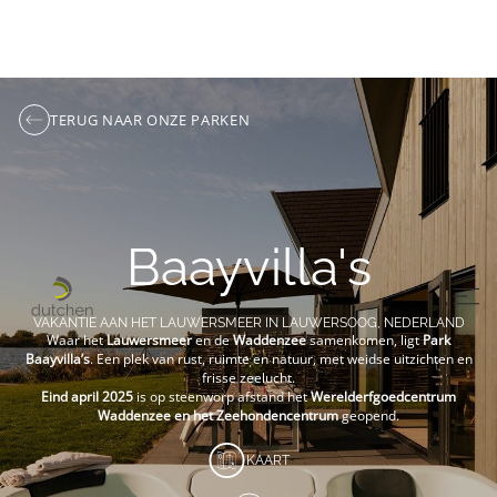
TERUG NAAR ONZE PARKEN
Baayvilla's
VAKANTIE AAN HET LAUWERSMEER IN LAUWERSOOG, NEDERLAND
Waar het
Lauwersmeer
en de
Waddenzee
samenkomen, ligt
Park
Baayvilla’s
. Een plek van rust, ruimte en natuur, met weidse uitzichten en
frisse zeelucht.
Eind april 2025
is op steenworp afstand het
Werelderfgoedcentrum
Waddenzee
en het
Zeehondencentrum
geopend.
KAART