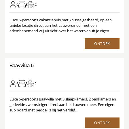
6
3
2
Luxe 6-persoons vakantiehuis met knusse gashaard, op een
unieke locatie direct aan het Lauwersmeer met een
adembenemend vrij uitzicht over het water vanuit je eigen...
ONTDEK
9
/
1
22
Baayvilla 6
6
3
2
Luxe 6-persoons Baayvilla met 3 slaapkamers, 2 badkamers en
gedeelde zwemsteiger direct aan het Lauwersmeer. Een eigen
sup board met peddel is bij het verblijf...
ONTDEK
9