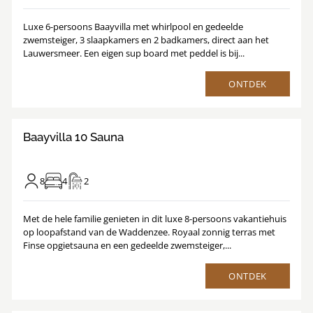
Luxe 6-persoons Baayvilla met whirlpool en gedeelde
zwemsteiger, 3 slaapkamers en 2 badkamers, direct aan het
Lauwersmeer. Een eigen sup board met peddel is bij...
ONTDEK
9
/
1
33
Baayvilla 10 Sauna
8
4
2
Met de hele familie genieten in dit luxe 8-persoons vakantiehuis
op loopafstand van de Waddenzee. Royaal zonnig terras met
Finse opgietsauna en een gedeelde zwemsteiger,...
ONTDEK
9.3
/
1
23