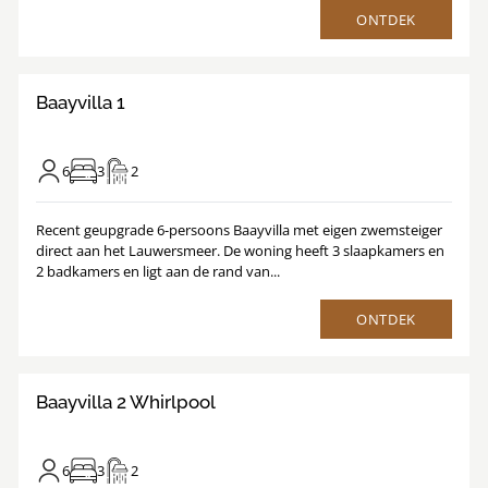
ONTDEK
8.8
/
1
23
Baayvilla 1
6
3
2
Recent geupgrade 6-persoons Baayvilla met eigen zwemsteiger
direct aan het Lauwersmeer. De woning heeft 3 slaapkamers en
2 badkamers en ligt aan de rand van...
ONTDEK
9
/
1
21
Baayvilla 2 Whirlpool
6
3
2