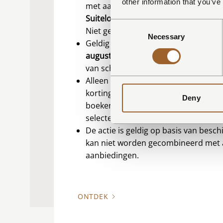
other information that you’ve
met aankomst op zondag of maandag
Suitelodges Gooilanden
of
Erfgoedp
Consent
Niet geldig op vrijdag en zaterdag.
Necessary
Selection
Geldig op een datum naar keuze, tu
augustus 2026
en
26 maart 2027
, me
van schoolvakanties en feestdagen.
Alleen geldig op het non-refundable t
korting wordt automatisch verwerkt 
Deny
boeken, zodra je een beschikbare ver
selecteert.
De actie is geldig op basis van besc
kan niet worden gecombineerd met
aanbiedingen.
ONTDEK