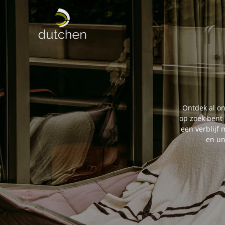
Ontdek al on
op zoek bent 
een verblijf 
en un