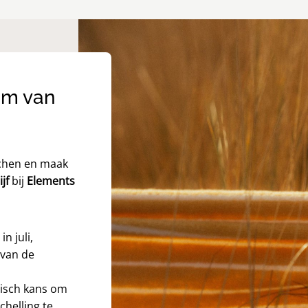
om van
chen en maak
jf
bij
Elements
n juli,
 van de
tisch kans om
chelling te