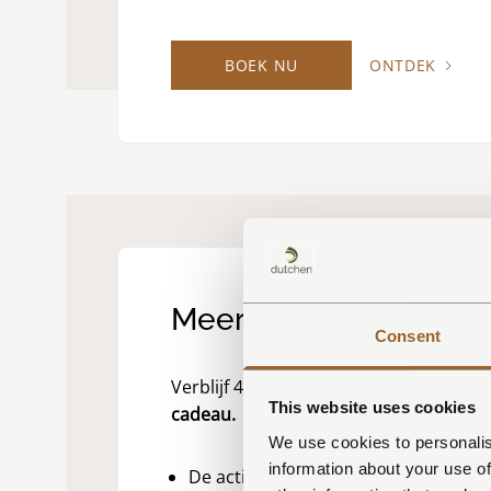
BOEK NU
ONTDEK
Meer Tijd om te Genie
Consent
Verblijf 4 nachten en krijg de
laatste n
This website uses cookies
cadeau.
We use cookies to personalis
information about your use of
De actie geldt voor een verblijf van 