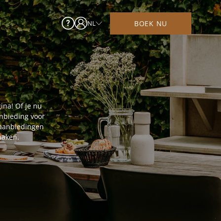
BOEK NU
NL
ina! Of je nu
anbieding voor
e aanbiedingen
maken.