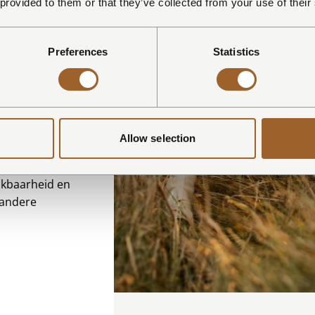
 provided to them or that they’ve collected from your use of their
 bij
ark de Hoop
.
Preferences
Statistics
ssen
24
t uitzondering
arief. De
tijdens het
Allow selection
blijfsperiode
hikbaarheid en
 andere