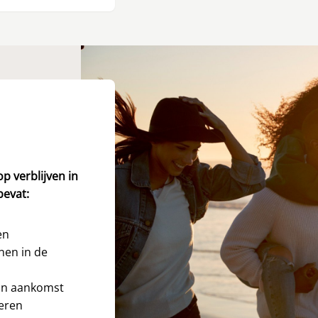
p verblijven in
bevat:
en
nen in de
an aankomst
ieren