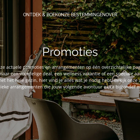
ONTDEK & BOEK
ONZE BESTEMMINGEN
OVER
Promoties
ze actuele promoties en arrangementen op één overzichtelijke pag
naar een voordelige deal, een wellness vakantie of een speciale a
met het hele gezin, hier vind je alles wat je nodig hebt. Bekijk onz
ieke arrangementen die jouw volgende avontuur extra bijzonder 