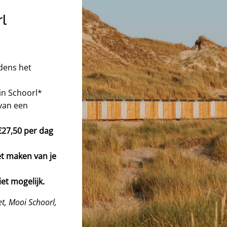
l
jdens het
 in Schoorl*
van een
€27,50 per dag
et maken van je
et mogelijk.
et, Mooi Schoorl,