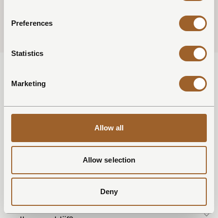
zijn. Door mee te bewegen met het seizoen voelt
ontspanning vanzelfsprekend.
Preferences
Statistics
Marketing
Wellness
Is een wellnessverblijf doordeweeks rustiger dan
Allow all
in het weekend?
Zijn de wellnessvoorzieningen privé?
Allow selection
Wat wordt bedoeld met wellness bij Dutchen?
Is een wellnessverblijf geschikt voor elk seizoen?
Deny
Kan ik ook een weekend verblijven in een