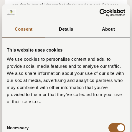
een dag buiten of juist aan het einde van de avond. Er is geen
vast ritme nodig.
3. Laat buiten en binnen elkaar aanvullen
Consent
Details
About
Een verblijf in de natuur, aan het water of op een eiland
nodigt uit om naar buiten te gaan. De frisse lucht en
beweging maken de ontspanning binnen intenser, of dat nu
This website uses cookies
in de sauna is of in een warm bad.
We use cookies to personalise content and ads, to
provide social media features and to analyse our traffic.
4. Doordeweeks is het vaak stiller
We also share information about your use of our site with
Wie extra rust zoekt, ervaart een midweekverblijf vaak als
our social media, advertising and analytics partners who
kalmer dan een weekend. De omgeving is rustiger en het
may combine it with other information that you’ve
tempo ligt lager, wat bijdraagt aan een ontspannen sfeer.
provided to them or that they’ve collected from your use
of their services.
5. Volg het ritme van het seizoen
Elk seizoen heeft zijn eigen karakter. In de winter draait
Consent
wellness om warmte en stilte, in de zomer om licht en buiten
Necessary
Selection