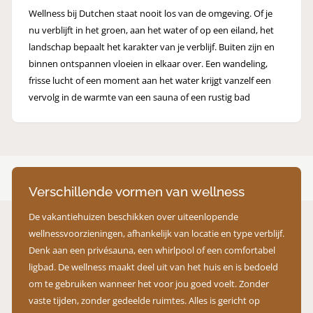
Wellness bij Dutchen staat nooit los van de omgeving. Of je
nu verblijft in het groen, aan het water of op een eiland, het
landschap bepaalt het karakter van je verblijf. Buiten zijn en
binnen ontspannen vloeien in elkaar over. Een wandeling,
frisse lucht of een moment aan het water krijgt vanzelf een
vervolg in de warmte van een sauna of een rustig bad
Verschillende vormen van wellness
De vakantiehuizen beschikken over uiteenlopende
wellnessvoorzieningen, afhankelijk van locatie en type verblijf.
Denk aan een privésauna, een whirlpool of een comfortabel
ligbad. De wellness maakt deel uit van het huis en is bedoeld
om te gebruiken wanneer het voor jou goed voelt. Zonder
vaste tijden, zonder gedeelde ruimtes. Alles is gericht op