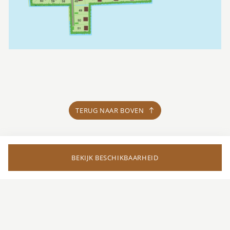
TERUG NAAR BOVEN
BEKIJK BESCHIKBAARHEID
9.1/10
beoordeling
Je promotiecode wordt toegevoegd aan de
opmerkingen in de laatste stap de checkout.