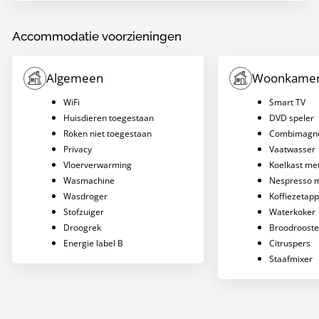
Accommodatie voorzieningen
Algemeen
Woonkamer
WiFi
Smart TV
Huisdieren toegestaan
DVD speler
Roken niet toegestaan
Combimagne
Privacy
Vaatwasser
Vloerverwarming
Koelkast met
Wasmachine
Nespresso 
Wasdroger
Koffiezetap
Stofzuiger
Waterkoker
Droogrek
Broodrooste
Energie label B
Citruspers
Staafmixer