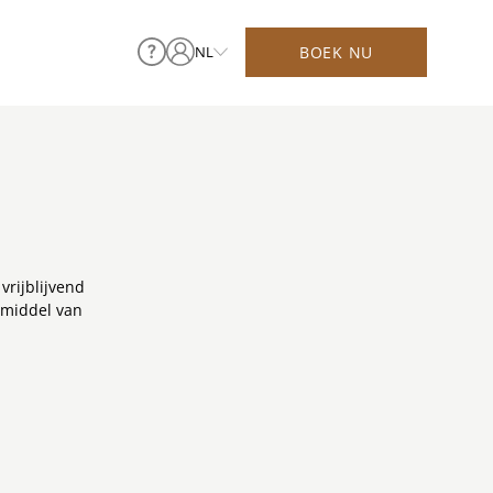
BOEK NU
NL
vrijblijvend
r middel van