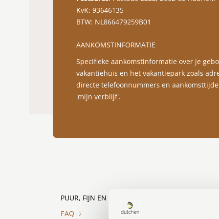
KvK: 93646135
BTW: NL866479259B01
AANKOMSTINFORMATIE
Specifieke aankomstinformatie over je geb
vakantiehuis en het vakantiepark zoals ad
directe telefoonnummers en aankomsttijden
'mijn verblijf'
.
PUUR, FIJN EN ANDERS.
FAQ