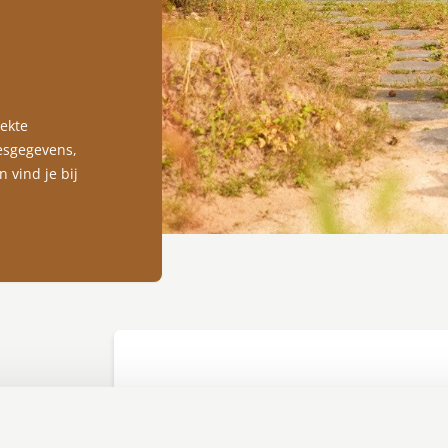
oekte
resgegevens,
 vind je bij
Neem contact op