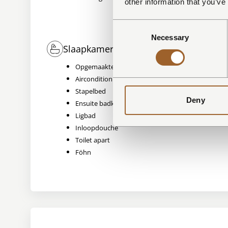
other information that you’ve
Melk
Oven
Consent
Necessary
Selection
Slaapkamers en badkamer
Buiten
Opgemaakte bedden
Paras
Airconditioning
Terra
Stapelbed
Hott
Deny
Ensuite badkamer
Buite
Ligbad
Buite
Inloopdouche
Toilet apart
Föhn