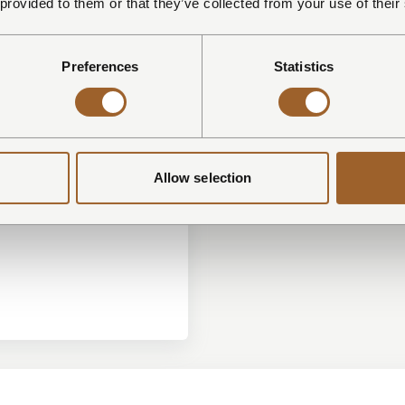
 provided to them or that they’ve collected from your use of their
opschuimer
Preferences
Statistics
ol
s
ub
Allow selection
nmeubilair
nkeuken incl. 'Basterd' BBQ