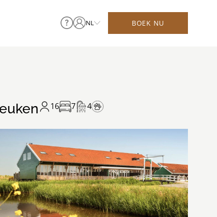
BOEK NU
NL
keuken
16
7
4