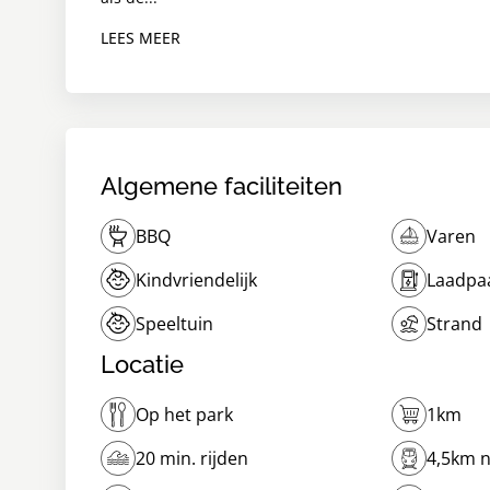
LEES MEER
Algemene faciliteiten
BBQ
Varen
Kindvriendelijk
Laadpaa
Speeltuin
Strand
Locatie
Op het park
1km
20 min. rijden
4,5km n