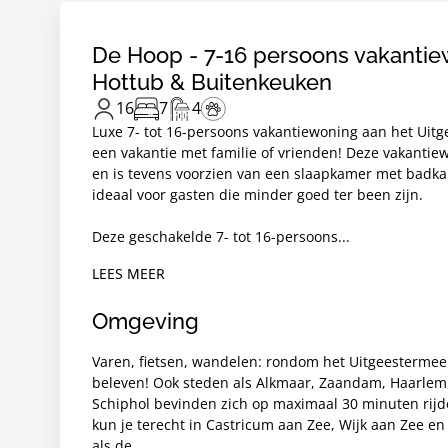
De Hoop - 7-16 persoons vakanti
Hottub & Buitenkeuken
16
7
4
Luxe 7- tot 16-persoons vakantiewoning aan het Uitg
een vakantie met familie of vrienden! Deze vakanti
en is tevens voorzien van een slaapkamer met badk
ideaal voor gasten die minder goed ter been zijn.
Deze geschakelde 7- tot 16-persoons...
LEES MEER
Omgeving
Varen, fietsen, wandelen: rondom het Uitgeestermeer
beleven! Ook steden als Alkmaar, Zaandam, Haarlem
Schiphol bevinden zich op maximaal 30 minuten rijd
kun je terecht in Castricum aan Zee, Wijk aan Zee 
als de...