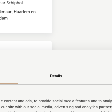
ar Schiphol
lkmaar, Haarlem en
rdam
amer & Keuken
creen TV
Details
tiekookplaat
imagnetron/oven
asser
ast met vriesvak
e content and ads, to provide social media features and to analy
ker
 our site with our social media, advertising and analytics partn
resso machine