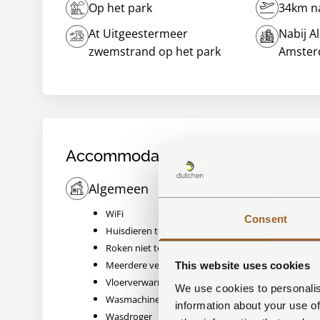
Op het park
34km na
At Uitgeestermeer
Nabij A
zwemstrand op het park
Amste
Accommodatie voorzieningen
Algemeen
Woonk
WiFi
Flats
Consent
Huisdieren toegestaan
Induc
Roken niet toegestaan
Comb
Meerdere verdiepingen
Vaatw
This website uses cookies
Vloerverwarming
Koelk
We use cookies to personalis
Wasmachine
Quoo
information about your use of
Wasdroger
Nesp