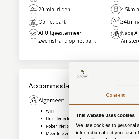
20 min. rijden
4,5km n
Op het park
34km na
At Uitgeestermeer
Nabij A
zwemstrand op het park
Amste
Accommodatie voorzieningen
Consent
Algemeen
Woonk
WiFi
Comb
This website uses cookies
Huisdieren in overleg toegestaan
Oven
We use cookies to personalis
Roken niet toegestaan
Vaatw
information about your use of
Meerdere verdiepingen
Koelk