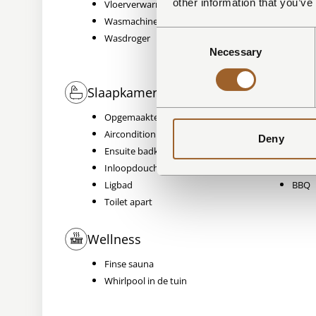
other information that you’ve
Vloerverwarming
Quoo
Wasmachine
Nesp
Consent
Wasdroger
Melk
Necessary
Selection
Induc
Slaapkamers en badkamer
Buiten
Opgemaakte bedden
Tuint
Airconditioning
Ligst
Deny
Ensuite badkamer
Terra
Inloopdouche
Paras
Ligbad
BBQ
Toilet apart
Wellness
Finse sauna
Whirlpool in de tuin