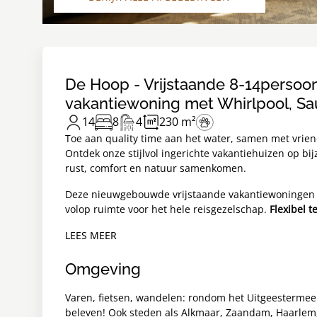
De Hoop - Vrijstaande 8-14persoo
vakantiewoning met Whirlpool, S
14
8
4
230 m²
Toe aan quality time aan het water, samen met vriend
Ontdek onze stijlvol ingerichte vakantiehuizen op bij
rust, comfort en natuur samenkomen.
Deze nieuwgebouwde vrijstaande vakantiewoningen 
volop ruimte voor het hele reisgezelschap.
Flexibel t
LEES MEER
Omgeving
Varen, fietsen, wandelen: rondom het Uitgeestermeer
beleven! Ook steden als Alkmaar, Zaandam, Haarlem