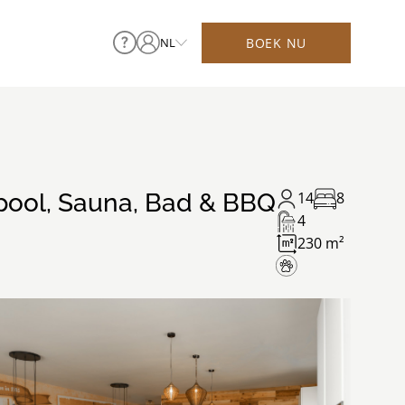
BOEK NU
NL
pool, Sauna, Bad & BBQ
14
8
4
230 m²