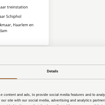
aar treinstation
ar Schiphol
lkmaar, Haarlem en
rdam
Details
amer & Keuken
imagnetron/oven
e content and ads, to provide social media features and to analy
asser
 our site with our social media, advertising and analytics partn
ast met vriesvak