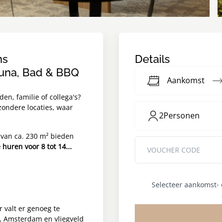
ns
Details
auna, Bad & BBQ
Aankomst
en, familie of collega's?
zondere locaties, waar
2
Personen
van ca. 230 m² bieden
e huren voor 8 tot 14...
Selecteer aankomst-
 valt er genoeg te
, Amsterdam en vliegveld