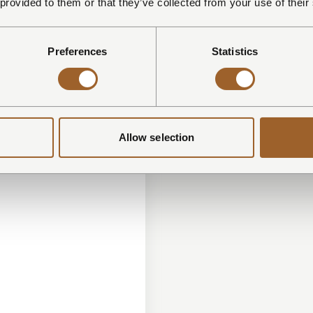
 provided to them or that they’ve collected from your use of their
ker
resso machine
opschuimer
Preferences
Statistics
tiekookplaat
afel
oelen
Allow selection
s
ol