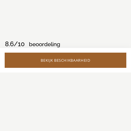
8.6/10
beoordeling
ALGEMENE INDRUK
8.8
BEKIJK BESCHIKBAARHEID
SCHOONMAAK
7.9
GASTVRIJHEID/SERVICE
9
COMFORT & INRICHTING
8.6
PRIJS-KWALITEITVERHOUDING
7.8
LOCATIE & OMGEVING
9.6
Je promotiecode wordt toegevoegd aan de
opmerkingen in de laatste stap de checkout.
Beoordelingen
Verwijderen
Rp
2 jaar geleden