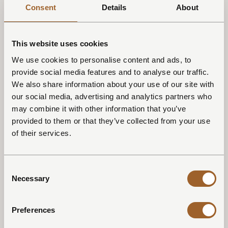
pakket klaar maken.
Consent
Details
About
Een fles biologische appelsap uit de streek
Een potje honing van Dutchen – een klein gebaar uit de
natuur, rechtstreeks van onze parken.
This website uses cookies
Dutchen thermofles – zodat je altijd een warm of koud
We use cookies to personalise content and ads, to
drankje bij de hand kan hebben.
provide social media features and to analyse our traffic.
We also share information about your use of our site with
Voorwaarden
our social media, advertising and analytics partners who
may combine it with other information that you’ve
Deze actie is uitsluitend geldig op nieuwe boekingen,
provided to them or that they’ve collected from your use
gemaakt vanaf 15 februari 2026
of their services.
De actie geldt op verblijven van minimaal 3 nachten in
onze glamping tenten, met een verblijf tussen 3 april en
Consent
31 mei 2026.
Necessary
Selection
Exclusief te activeren door het invullen van de
actiecode
GLAMPINGSEASON
in het veld
Opmerkingen
bij
je reservering. OF gebruik kortingscode
Preferences
GLAMPINGSEASON bij het maken van de boeking via