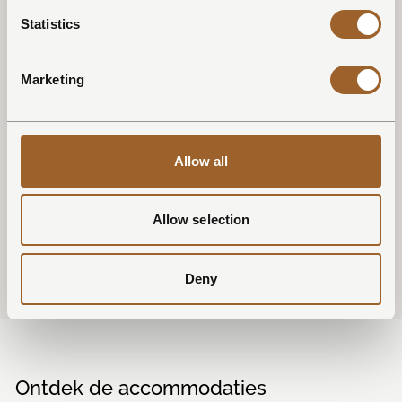
onderstaande link.
Statistics
Exclusief geldig op boekingen binnen het
Non-
Refundable tarief
Marketing
Ervaar het ultieme buitenleven, omringd door de natuur en
het kabbelende water van het Uitgeestermeer.
Reserveer nu en kom genieten van de heerlijke voorzomer bij
Allow all
Dutchen!
Allow selection
BOEK NU
Deny
Ontdek de accommodaties