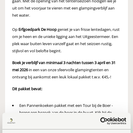
gaan. Met de opening van het tentenseizoen nodigen we je
uit om het voorjaar te vieren met een glampingverblijf aan
het water.
Op
Erfgoedpark De Hoop
geniet je van frisse lentedagen, rust
om je heen en de unieke ligging aan het Uitgeestermeer. Een
plek waar buiten leven vanzelf gaat en het seizoen rustig,
stijlvol en vol belofte begint.
Boek je verblijf van minimaal 3 nachten tussen 3 april en 31
mei 2026
in een van onze sfeervolle glampingtenten en
ontvang bij aankomst een leuk lokaal pakket t.w.v. €45,-!
Dit pakket bevat:
Een Pannenkoeken pakket met een Tour bij de Boer -
breng een bezoek aan de boer in de buurt. Kijk bij de
koeien in de stallen en tap hier je eigen verse melk. Met
de melk kan je in de avond de pannenkoeken uit het