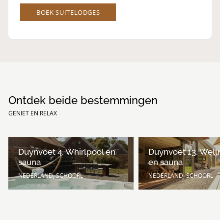
BOEK SUITELODGES
Ontdek beide bestemmingen
GENIET EN RELAX
Duynvoet 4, Whirlpool en
Duynvoet 13, Well
sauna
en sauna
NEDERLAND, SCHOORL
NEDERLAND, SCHOORL