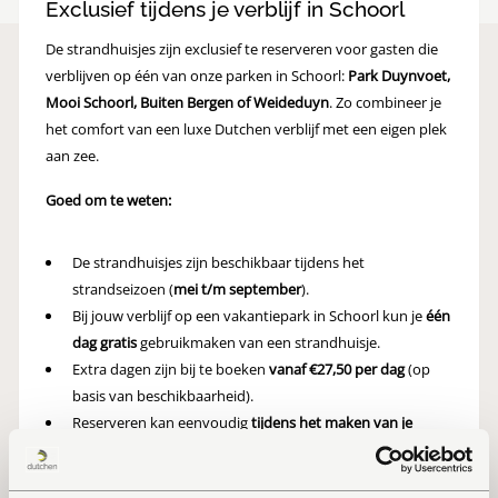
Exclusief tijdens je verblijf in Schoorl
De strandhuisjes zijn exclusief te reserveren voor gasten die
verblijven op één van onze parken in Schoorl:
Park Duynvoet,
Mooi Schoorl, Buiten Bergen of Weideduyn
. Zo combineer je
het comfort van een luxe Dutchen verblijf met een eigen plek
aan zee.
Goed om te weten:
De strandhuisjes zijn beschikbaar tijdens het
strandseizoen (
mei t/m september
).
Bij jouw verblijf op een vakantiepark
in Schoorl kun je
één
dag gratis
gebruikmaken van een strandhuisje.
Extra dagen zijn bij te boeken
vanaf €27,50 per dag
(op
basis van beschikbaarheid).
Reserveren kan eenvoudig
tijdens het maken van je
verblijfreservering
of via de receptie.
Overnachten in het strandhuisje is niet mogelijk.