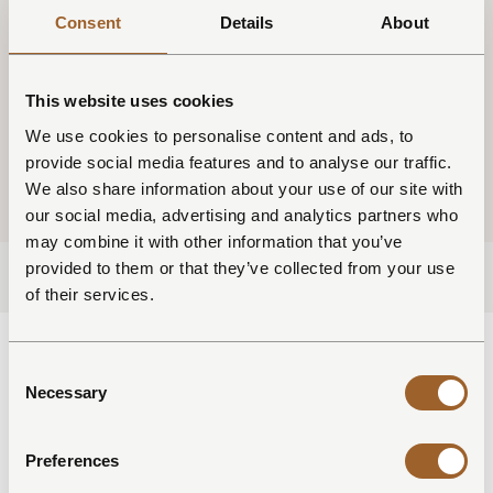
Consent
Details
About
Zo maak je van een dag aan zee een ontspannen moment dat
helemaal bij je verblijf past.
This website uses cookies
NAAR SCHOORL
We use cookies to personalise content and ads, to
provide social media features and to analyse our traffic.
We also share information about your use of our site with
our social media, advertising and analytics partners who
may combine it with other information that you’ve
provided to them or that they’ve collected from your use
of their services.
Aanvraagformulier strandhuisje
Consent
Necessary
Selection
NAAM *
Preferences