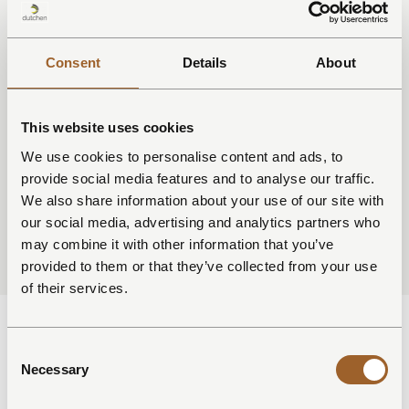
geen instant)
Werkdagen ma–vr, 8:45–17:15 geen vaste weekenddag
en geen avonddiensten
Consent
Details
About
Interesse?
Klinkt dit als jouw ideale stage? Stuur je cv en een korte
motivatie naar sollicitatie@dutchen.com.
This website uses cookies
Geen ellenlange brief nodig vertel gewoon wie je bent en
We use cookies to personalise content and ads, to
waarom dit bij jou past.
provide social media features and to analyse our traffic.
We also share information about your use of our site with
Je kunt ook ons contact formulier invullen en je CV
uploaden.
our social media, advertising and analytics partners who
may combine it with other information that you’ve
provided to them or that they’ve collected from your use
of their services.
VACATURE:
Consent
Necessary
Selection