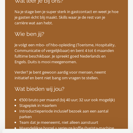
Wat leer je bij ons?
Na je stage ben je super sterk in gastcontact en weet je hoe
je gasten écht blij maakt. Skills waar je de rest van je
carrière wat aan hebt.
Wie ben jij?
Je volgt een mbo- of hbo-opleiding (Toerisme, Hospitality,
Communicatie of vergelijkbaar) en bent 4 tot 6 maanden
fulltime beschikbaar. Je spreekt goed Nederlands en
Engels. Duits is mooi meegenomen.
Verder? Je bent gewoon aardig voor mensen, neemt
initiatief en bent niet bang om vragen te stellen.
Wat bieden wij jou?
€500 bruto per maand (bij 40 uur; 32 uur ook mogelijk)
Stageplek in Haarlem
Introductieperiode inclusief bezoek aan een aantal
parken
Team dat je meeneemt, niet alleen aanstuurt
Maandelijkse borrel + serieuze koffie (barista-machine,