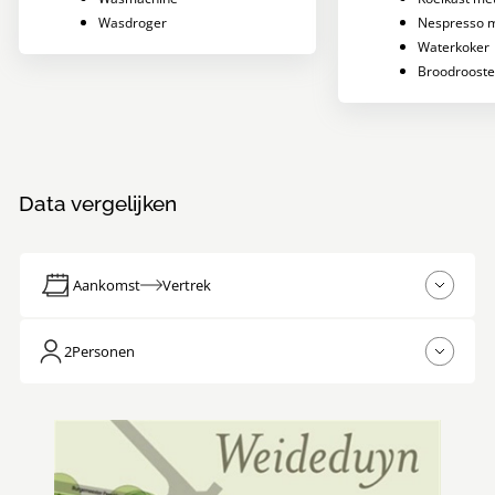
Wasdroger
Nespresso 
Waterkoker
Broodrooste
Data vergelijken
Aankomst
Vertrek
2
Personen