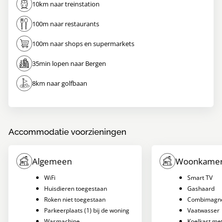
10km naar treinstation
100m naar restaurants
100m naar shops en supermarkets
35min lopen naar Bergen
8km naar golfbaan
Accommodatie voorzieningen
Algemeen
Woonkamer
WiFi
Smart TV
Huisdieren toegestaan
Gashaard
Roken niet toegestaan
Combimagne
Parkeerplaats (1) bij de woning
Vaatwasser
Wasmachine
Koelkast met