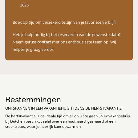
2026
Boek op tijd om verzekerd te zijn van je favoriete verblijf!
Heb je hulp nodig bij het reserveren van de gewenste data?
Neem gerust
contact
met ons enthousiaste team op. Wij
helpen je graag verder.
Bestemmingen
ONTSPANNEN IN EEN VAKANTIEHUIS TIJDENS DE HERFSTVAKANTIE
De herfstvakantie is de ideale tijd om er op uit te gaan! Jouw vakantiehuis
bij Dutchen beschikt veelal over een houthaard, gashaard of een
stookplaats, waar je heerlijk kunt opwarmen.