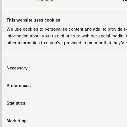
© 2026 DUTCHEN
This website uses cookies
We use cookies to personalise content and ads, to provide so
information about your use of our site with our social media,
Website door The Orange Studio
other information that you’ve provided to them or that they’ve
Consent
Necessary
Selection
Preferences
Statistics
Marketing