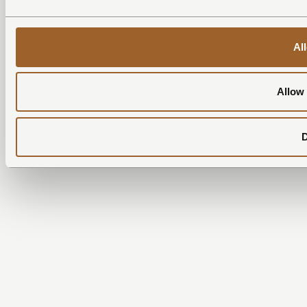
All
Allow 