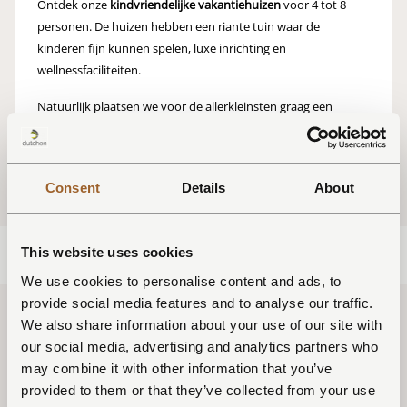
Ontdek onze
kindvriendelijke vakantiehuizen
voor 4 tot 8
personen. De huizen hebben een riante tuin waar de
kinderen fijn kunnen spelen, luxe inrichting en
wellnessfaciliteiten.
Natuurlijk plaatsen we voor de allerkleinsten graag een
kinderbedje, kinderstoel, traphekje of kinderservies
in de
vakantiewoning.
Consent
Details
About
This website uses cookies
Met de kinderen genieten in een luxe
We use cookies to personalise content and ads, to
vakantiehuis
provide social media features and to analyse our traffic.
We also share information about your use of our site with
De vakantieparken van Dutchen liggen op bijzondere locaties
our social media, advertising and analytics partners who
waar de kinderen heerlijk kunnen genieten van het
may combine it with other information that you’ve
buitenleven
. Schelpen zoeken op de brede zandstranden,
provided to them or that they’ve collected from your use
ravotten in de duinen, fietsen door het bos en spelen in de