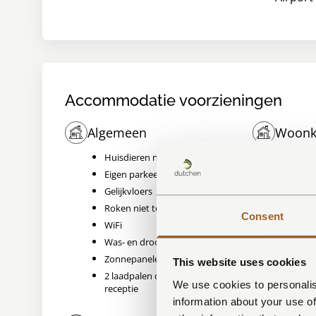
Accommodatie voorzieningen
Algemeen
Woonk
Huisdieren niet toegestaan
Airco
Eigen parkeerplaats
Flats
Gelijkvloers
Zitho
Roken niet toegestaan
Open
Consent
WiFi
Ruime
Was- en droogruimte
Zonnepanelen
This website uses cookies
2 laadpalen op parkeerplaats bij de
We use cookies to personalis
receptie
information about your use of