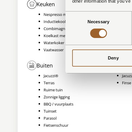
other information that you’ve
Keuken
Slaap
Nespresso machine
1 sla
Consent
opgie
Inductiekookplaat
Necessary
Selection
1 sla
Combimagnetron/oven
Toilet
Koelkast met vriesvak
Waterkoker
Vaatwasser
Deny
Buiten
Wellne
Jacuzzi®
Jacuz
Terras
Finse
Ruime tuin
Zonnige ligging
BBQ / vuurplaats
Tuinset
Parasol
Fietsenschuur