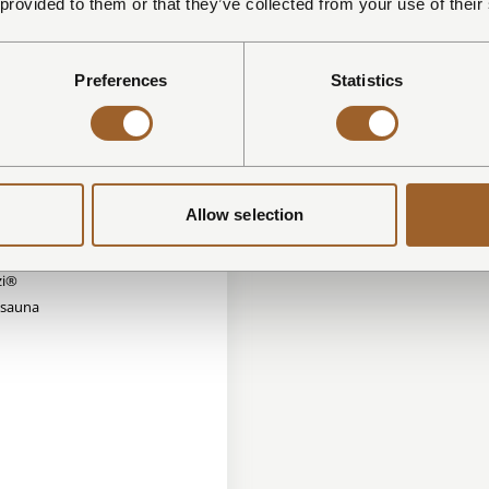
 provided to them or that they’ve collected from your use of their
kamers en badkamer
apkamer met douche en Finse
tsauna
Preferences
Statistics
apkamer met douche
 apart
Allow selection
ss
zi®
 sauna