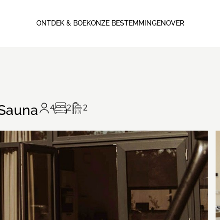
ONTDEK & BOEK
ONZE BESTEMMINGEN
OVER
 Sauna
4
2
2