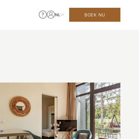
BOEK NU
NL