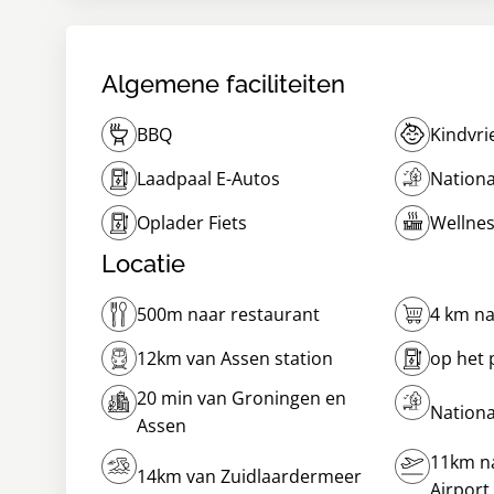
Algemene faciliteiten
BBQ
Kindvri
Laadpaal E-Autos
Nationa
Oplader Fiets
Wellne
Locatie
500m naar restaurant
4 km n
12km van Assen station
op het 
20 min van Groningen en
Nationa
Assen
11km n
14km van Zuidlaardermeer
Airport