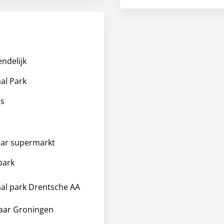
endelijk
al Park
ss
aar supermarkt
park
al park Drentsche AA
aar Groningen