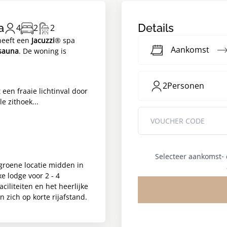
a
Details
4
2
2
heeft een
Jacuzzi
® spa
Aankomst
 sauna
. De woning is
2
Personen
een fraaie lichtinval door
e zithoek...
Selecteer aankomst-
groene locatie midden in
xe lodge voor 2 - 4
ciliteiten en het heerlijke
 zich op korte rijafstand.