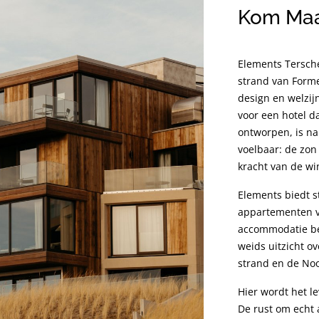
Kom Maa
Elements Tersche
strand van Form
design en welzij
voor een hotel d
ontworpen, is na
voelbaar: de zon 
kracht van de wi
Elements biedt st
appartementen vo
accommodatie bes
weids uitzicht o
strand en de No
Hier wordt het l
De rust om echt 