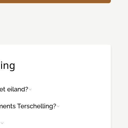
ling
et eiland?
ments Terschelling?
?