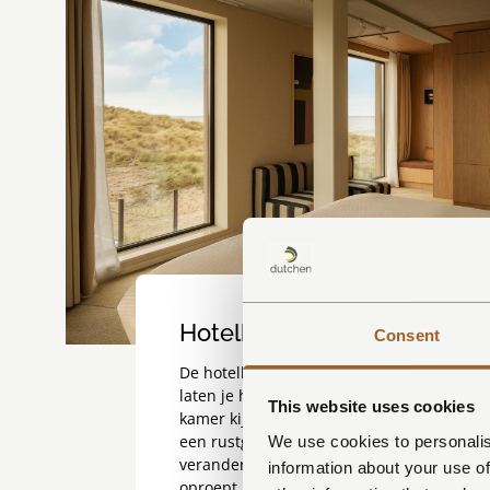
Hotelkamers
Consent
De hotelkamers van Elements richten zich
laten je het eiland op elk moment van de 
This website uses cookies
kamer kijk je uit over de uitgestrekte nat
een rustgevend decor van duin, lucht en l
We use cookies to personalis
verandert en direct een gevoel van ruimt
information about your use of
oproept.