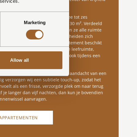
 services.
 door voelbaar is.
ppartementen zijn geschikt voor twee tot zes
Marketing
iëren in grootte van circa 70 tot 130 m². Verdeeld
nde etages binnen Elements bieden ze alle ruimte
 een langer verblijf — en onderscheiden zich
ijk van de hotelkamers. Elk appartement beschikt
ig uitgeruste keuken en een royale leefruimte,
het comfort dat je nodig hebt om ook tijdens een
Allow all
eiteloos te genieten.
t bij Elements, maar dan met de aandacht van een
ig verzorgen wij een subtiele touch-up, zodat het
voelt als een frisse, verzorgde plek om naar terug
ijf je langer dan vijf nachten, dan kun je bovendien
linnenwissel aanvragen.
 APPARTEMENTEN