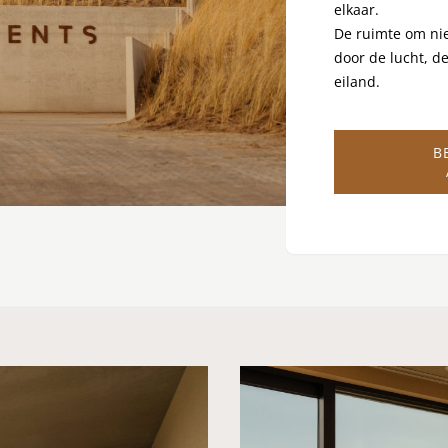
elkaar.
De ruimte om ni
door de lucht, d
eiland.
B