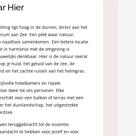
r Hier
lling ligt hoog in de duinen, direct aan het
erum aan Zee. Een plek waar natuur,
n naadloos samenkomen. Een betere locatie
at in harmonie met de omgeving is
uwelijks denkbaar. Hier is de natuur overal
op je huid, het geluid van de zee, de
nd en het zachte ruisen van het helmgras.
ijlvolle hotelkamers en royale
or twee tot zes personen. Elke
chikt over een balkon of terras met een
ver het duinlandschap, het uitgestrekte
ordzee.
even teruggebracht tot de essentie.
aandacht te hebben voor jezelf en voor