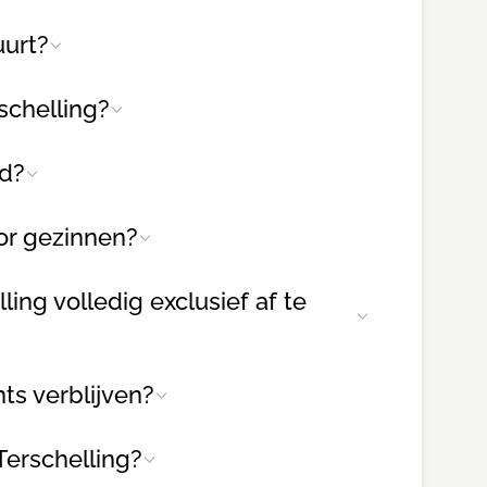
uurt?
rschelling?
ad?
oor gezinnen?
ing volledig exclusief af te
ts verblijven?
erschelling?