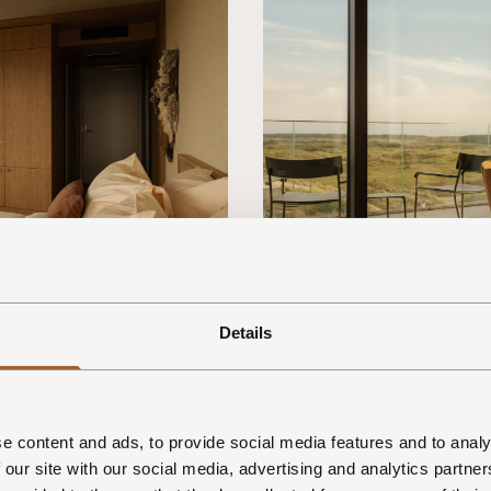
Appartem
Details
 naar het landschap en
De appartement
dag beleven. Vanuit je
met weidse uitz
uur van Terschelling —
blijven verrass
icht dat voortdurend
laten het licht
e content and ads, to provide social media features and to analy
e en ontspanning
moeiteloos same
 our site with our social media, advertising and analytics partn
natuurlijke dyn