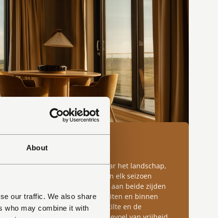
enten
About
en van Elements openen zich naar het landschap,
ichten over bos, duin en zee die in elk seizoen
en. Grote raampartijen en balkons aan beide zijden
 vrij binnenstromen en brengen buiten en binnen
se our traffic. We also share
n. Hier ervaar je de ruimte, de stilte en de
ers who may combine it with
amiek van het eiland — met een gevoel van vrijheid