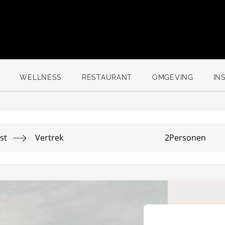
WELLNESS
RESTAURANT
OMGEVING
IN
st
Vertrek
2
Personen