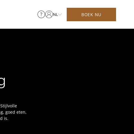
BOEK NU
NL
g
tijlvolle
g, goed eten,
d is.