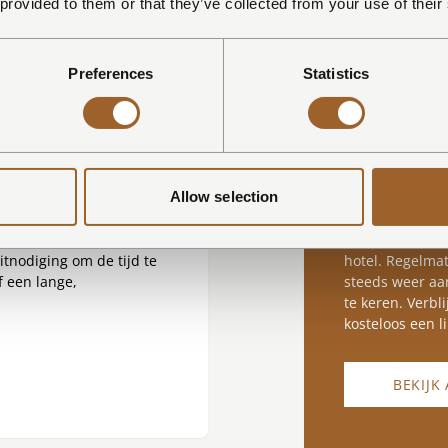
 provided to them or that they’ve collected from your use of their
dat de hele dag
 één of twee personen en
f aan zee. Gelegen op de
De stijlvolle a
Preferences
Statistics
er de derde en vierde
personen en var
 en uitstraling. Gasten
over verschille
bijt in restaurant Dún.
en comfort voor
gelijk om een huisdier
daarmee duidel
nieten van het verblijf.
over een volled
aangevuld met 
Allow selection
t en service die ze van
langere tijd mo
 kamer verzorgd en liggen
e badjassen en royale
Een appartemen
nodiging om de tijd te
hotel. Regelmat
f een lange,
steeds weer aan
te keren. Verbl
kosteloos een 
BEKIJK