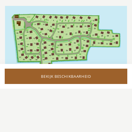
BEKIJK BESCHIKBAARHEID
Je promotiecode wordt toegevoegd aan de
opmerkingen in de laatste stap de checkout.
TERUG NAAR BOVEN
Verwijderen