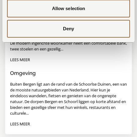
Buiten Bergen 70
4
2
1
Allow selection
Buiten Bergen 70 is geschikt voor vier personen en ligt op een
mooie plek aan de rand van het vakantiepark. Vanuit het
woongedeelte geven de
openslaande deuren
toegang tot de
Deny
tuin en het terras met stijlvol
zonnezeil
.
De modern ingerichte woonkamer heeft een comfortabele bank,
twee stoelen en een gezellig...
LEES MEER
Omgeving
Buiten Bergen ligt aan de rand van de Schoorlse Duinen, een van
de mooiste natuurgebieden van Nederland. Hier kun je
eindeloos wandelen, fietsen en genieten van de ongerepte
natuur. De dorpen Bergen en Schoorl liggen op korte afstand en
bieden een gezellige sfeer met hun winkels, restaurants en
culturele...
LEES MEER