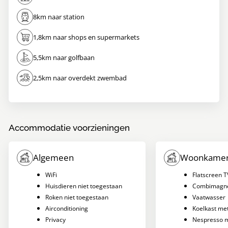
8km naar station
1,8km naar shops en supermarkets
5,5km naar golfbaan
2,5km naar overdekt zwembad
Accommodatie voorzieningen
Algemeen
Woonkamer
WiFi
Flatscreen T
Huisdieren niet toegestaan
Combimagne
Roken niet toegestaan
Vaatwasser
Airconditioning
Koelkast met
Privacy
Nespresso 