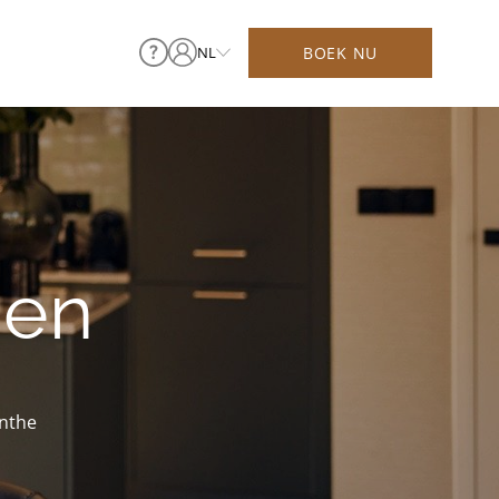
BOEK NU
NL
nen
enthe