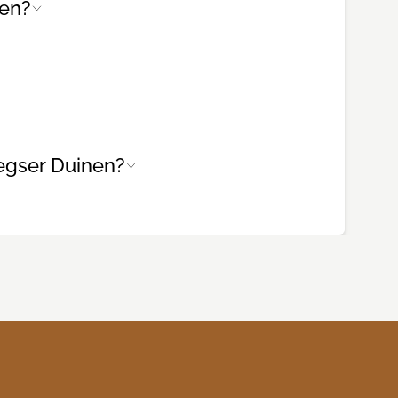
ren?
eegser Duinen?