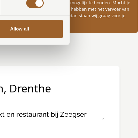
zo beperkt mogelijk te houden. Mocht je
hulp nodig hebben met het vervoer van
je bagage, dan staan wij graag voor je
klaar.
Allow all
n, Drenthe
kt en restaurant bij Zeegser