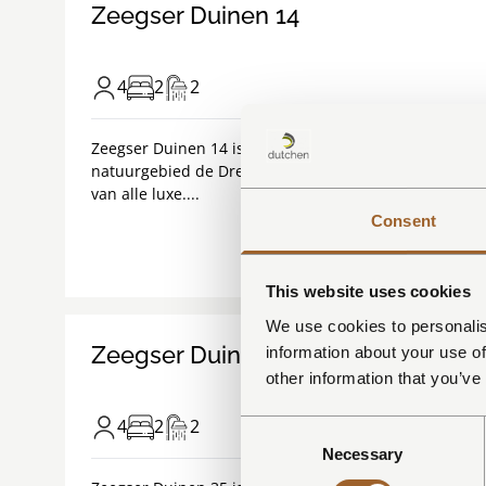
Zeegser Duinen 14
4
2
2
Zeegser Duinen 14 is een luxe 4-persoons Suitelodge
natuurgebied de Drentsche Aa. Twee slaapkamers, t
van alle luxe....
Consent
This website uses cookies
We use cookies to personalis
Zeegser Duinen 35
information about your use of
other information that you’ve
4
2
2
Consent
Necessary
Selection