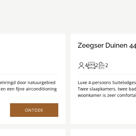
/
1
24
Zeegser Duinen 4
4
2
2
 omringd door natuurgebied
Luxe 4-persoons Suitelodge
n een fijne airconditioning
Twee slaapkamers, twee badk
woonkamer is zeer comfortabe
ONTDEK
8.7
/
1
12