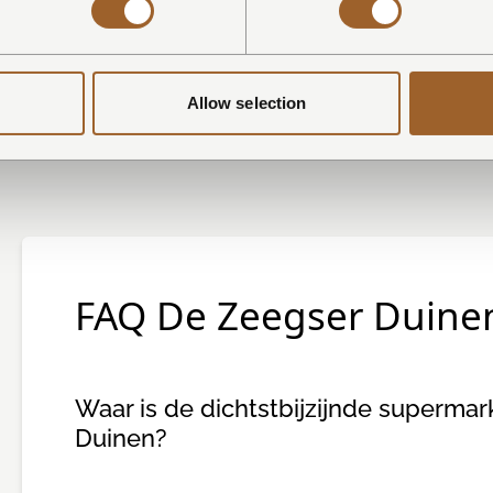
 in Drenthe midden in
 het park en heeft twee...
ONTDEK
Allow selection
FAQ De Zeegser Duine
Waar is de dichtstbijzijnde supermar
Duinen?