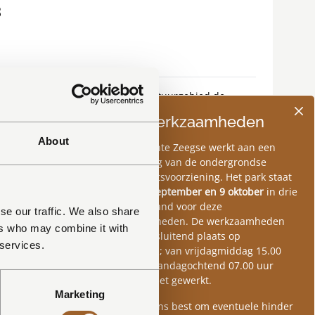
3
in Drenthe, gelegen midden in natuurgebied de
fort is deze lodge voorzien van een vuurplaats, twee
Park werkzaamheden
About
De gemeente Zeegse werkt aan een
ONTDEK
verbetering van de ondergrondse
elektriciteitsvoorziening. Het park staat
tussen 7 september en 9 oktober
in drie
fases gepland voor deze
se our traffic. We also share
werkzaamheden. De werkzaamheden
ers who may combine it with
vinden uitsluitend plaats op
 services.
werkdagen; van vrijdagmiddag 15.00
uur tot maandagochtend 07.00 uur
wordt er niet gewerkt.
Marketing
We doen ons best om eventuele hinder