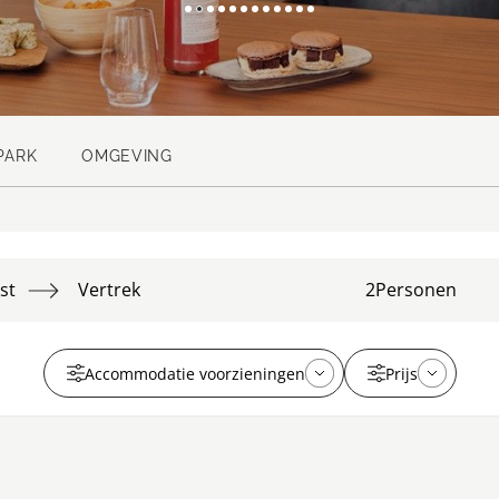
PARK
OMGEVING
st
Vertrek
2
Personen
Accommodatie voorzieningen
Prijs