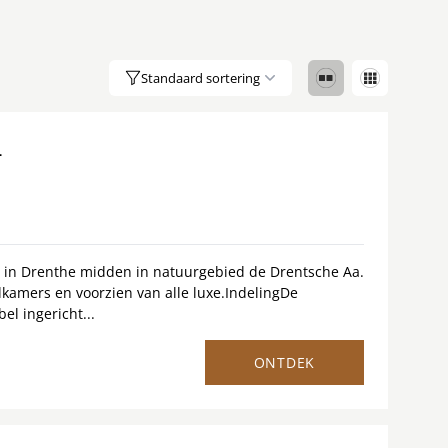
8.8
Standaard sortering
/
1
10
4
s in Drenthe midden in natuurgebied de Drentsche Aa.
amers en voorzien van alle luxe.IndelingDe
l ingericht...
ONTDEK
8.6
/
1
15