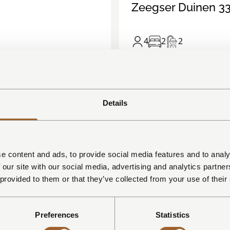
Zeegser Duinen 3
4
2
2
 in Drenthe midden in
Luxe 4-persoons Suitelodge 
wee badkamers en voorzien
Drentsche Aa. Voor extra com
ligstoelen en...
Details
ONTDEK
8.5
/
1
14
e content and ads, to provide social media features and to analy
 our site with our social media, advertising and analytics partn
 provided to them or that they’ve collected from your use of their
Preferences
Statistics