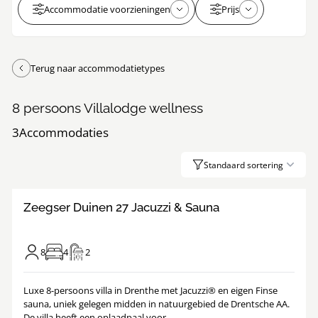
Accommodatie voorzieningen
Prijs
Terug naar accommodatietypes
8 persoons Villalodge wellness
3
Accommodaties
Standaard sortering
8.9
/
1
21
Zeegser Duinen 27 Jacuzzi & Sauna
8
4
2
Luxe 8-persoons villa in Drenthe met Jacuzzi® en eigen Finse
sauna, uniek gelegen midden in natuurgebied de Drentsche AA.
De villa heeft een oplaadpaal voor...