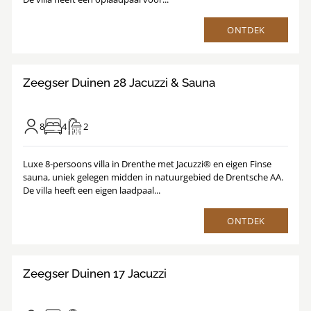
ONTDEK
9.1
/
1
17
Zeegser Duinen 28 Jacuzzi & Sauna
8
4
2
Luxe 8-persoons villa in Drenthe met Jacuzzi® en eigen Finse
sauna, uniek gelegen midden in natuurgebied de Drentsche AA.
De villa heeft een eigen laadpaal...
ONTDEK
9.5
/
1
25
Zeegser Duinen 17 Jacuzzi