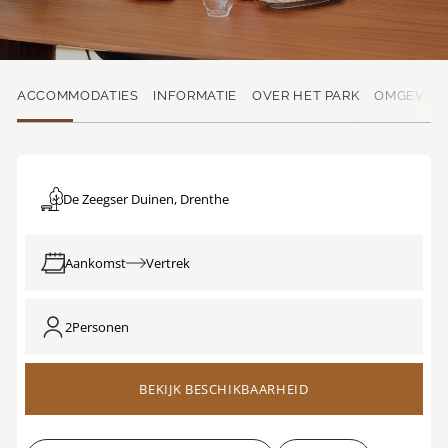
ACCOMMODATIES
INFORMATIE
OVER HET PARK
OMGEVIN
De Zeegser Duinen, Drenthe
Aankomst
Vertrek
2
Personen
BEKIJK BESCHIKBAARHEID