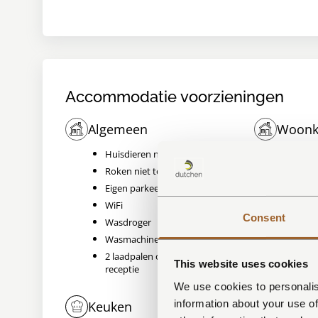
Accommodatie voorzieningen
Algemeen
Woonk
Huisdieren niet toegestaan
Airco
Roken niet toegestaan
Smart
Eigen parkeerplaats
Zitho
WiFi
Open
Consent
Wasdroger
Ruime
Wasmachine
2 laadpalen op parkeerplaats bij de
This website uses cookies
receptie
We use cookies to personalis
information about your use of
Keuken
Began