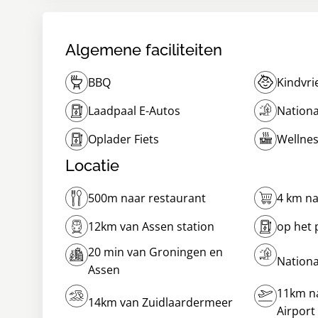
Algemene faciliteiten
BBQ
Kindvri
Laadpaal E-Autos
Nationa
Oplader Fiets
Wellne
Locatie
500m naar restaurant
4 km n
12km van Assen station
op het 
20 min van Groningen en
Nationa
Assen
11km n
14km van Zuidlaardermeer
Airport