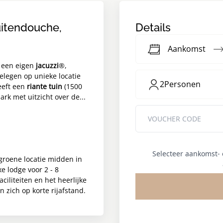
uitendouche,
Details
Aankomst
n een eigen
jacuzzi
®,
gelegen op unieke locatie
2
Personen
eeft een
riante tuin
(1500
rk met uitzicht over de...
Selecteer aankomst-
groene locatie midden in
xe lodge voor 2 - 8
ciliteiten en het heerlijke
 zich op korte rijafstand.