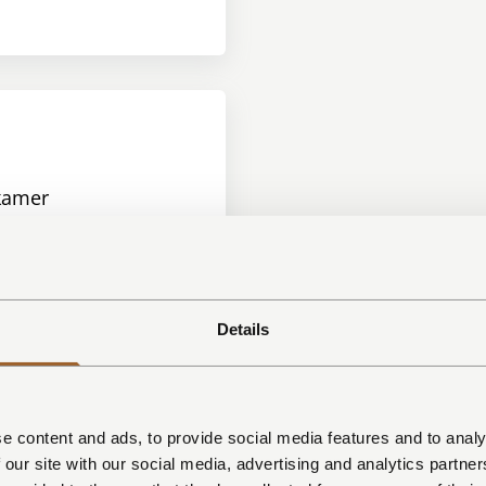
amer
nditioning
 TV
ek
 keuken
Details
 eettafel
e content and ads, to provide social media features and to analy
 our site with our social media, advertising and analytics partn
e grond