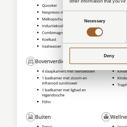
other information that you’ve
Quooker
Toilet
Nespresso machine
Wasta
Consent
Melkopschuimer
Necessary
Selection
Inductiekookplaat
Combimagnetron/oven
Koelkast
Vaatwasser
Deny
Bovenverdieping
Kindvr
4 slaapkamers met twinbedden
Kinde
1 badkamer met stoom-en
Kinde
infrarood sunshower
Trap
1 badkamer met ligbad en
regendouche
Föhn
Buiten
Wellne
Terras
Jacuz