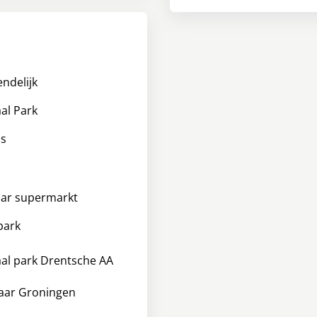
endelijk
al Park
ss
aar supermarkt
park
al park Drentsche AA
aar Groningen