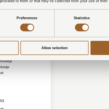
 provided to them or that they’ve collected from your use of their
 apart
fel
Preferences
Statistics
Allow selection
iendelijk
rstoeltje
rbedje
hek
ss
zi®